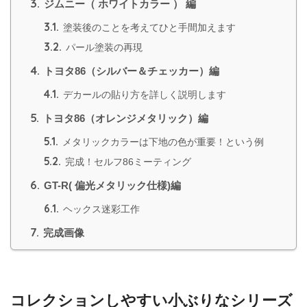
3.
ジムニー（ ホワイトカラー ） 編
3.1.
塗装後のことを考えてひと手間加えます
3.2.
パール塗装の再現
4.
トヨタ86（シルバー＆チェッカー）編
4.1.
デカールの貼り方を詳しく説明します
5.
トヨタ86（オレンジメタリック）編
5.1.
メタリックカラーは下地の色が重要！という例
5.2.
完成！セルフ86ミーティング
6.
GT-R( 偏光メタリック仕様)編
6.1.
ヘックス迷彩工作
7.
完成画像
コレクションしやすい小ぶりなシリーズ