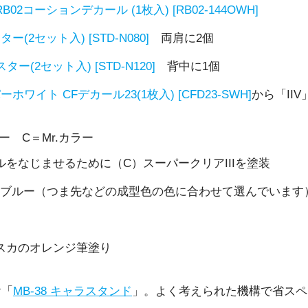
B02コーションデカール (1枚入) [RB02-144OWH]
ー(2セット入) [STD-N080]
両肩に2個
ター(2セット入) [STD-N120]
背中に1個
ホワイト CFデカール23(1枚入) [CFD23-SWH]
から「IIV
 C＝Mr.カラー
をなじませるために（C）スーパークリアIIIを塗装
ークブルー（つま先などの成型色の色に合わせて選んでいます
スカのオレンジ筆塗り
ヤ「
MB-38 キャラスタンド
」。よく考えられた機構で省スペ