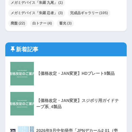
メガミデバイス「朱羅 九尾」
(1)
メガミデバイス「朱羅 忍者」
(3)
完成品ギャラリー
(105)
廃盤
(22)
白トナー
(4)
蓄光
(3)
新着記事
【価格改定・JAN変更】HDプレート9製品
【価格改定・JAN変更】スジボリ用ガイドテ
ープ系_4製品
2026年9月中旬発売「JPNデカール2 01（壱