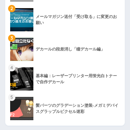
2
メールマガジン送付「受け取る」に変更のお
願い
3
デカールの段差消し「瞳デカール編」
4
基本編：レーザープリンター用蛍光白トナー
で自作デカール
5
髪パーツのグラデーション塗装-メガミデバイ
スグラップルピクセル迷彩