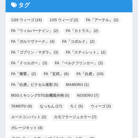
タグ
1/20 ウィーゴ
(16)
1/35 ウィーゴ
(2)
FA「アーテル」
(2)
FA「ウィルバーナイン」
(2)
FA「カトラス」
(2)
FA「ガルツヴァーク」
(4)
FA「コボルド」
(2)
FA「ゴブリン・マダラ」
(3)
FA「スティレット」
(2)
FA「ドゥルガー」
(3)
FA 「ベルクフリンカー」
(3)
FA「漸雷」
(2)
FA「玄武」
(6)
FA「白虎」
(10)
FA「白虎」ピクセル迷彩
(5)
MAMORU
(1)
MSGミキシングSTG自機風作例
(5)
NOSERU
(7)
TAMOTU
(9)
なっちん
(17)
ろく
(5)
ウィーゴ
(3)
エースコンバット
(2)
カモフラージュカラー
(7)
ガレージキット
(4)