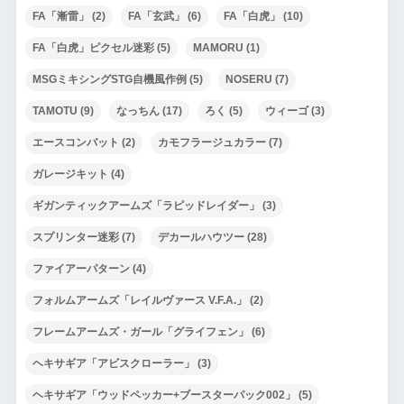
FA「漸雷」
(2)
FA「玄武」
(6)
FA「白虎」
(10)
FA「白虎」ピクセル迷彩
(5)
MAMORU
(1)
MSGミキシングSTG自機風作例
(5)
NOSERU
(7)
TAMOTU
(9)
なっちん
(17)
ろく
(5)
ウィーゴ
(3)
エースコンバット
(2)
カモフラージュカラー
(7)
ガレージキット
(4)
ギガンティックアームズ「ラピッドレイダー」
(3)
スプリンター迷彩
(7)
デカールハウツー
(28)
ファイアーパターン
(4)
フォルムアームズ「レイルヴァース V.F.A.」
(2)
フレームアームズ・ガール「グライフェン」
(6)
ヘキサギア「アビスクローラー」
(3)
ヘキサギア「ウッドペッカー+ブースターパック002」
(5)