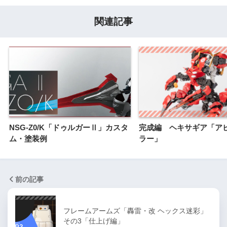
関連記事
NSG-Z0/K「ドゥルガーⅡ」カスタ
完成編 ヘキサギア「ア
ム・塗装例
ラー」
前の記事
フレームアームズ「轟雷・改 ヘックス迷彩」
その3「仕上げ編」