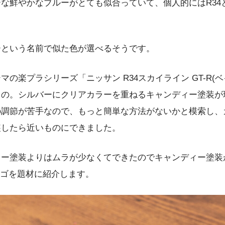
な鮮やかなブルーがとても似合っていて、個人的にはR34
ーという名前で似た色が選べるそうです。
の楽プラシリーズ「ニッサン R34スカイライン GT-R(
もの。シルバーにクリアカラーを重ねるキャンディー塗装が
の調節が苦手なので、もっと簡単な方法がないかと模索し、
装したら近いものにできました。
ィー塗装よりはムラが少なくてできたのでキャンディー塗装
ーゴを題材に紹介します。