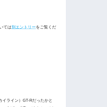
ついては
別
エントリー
をご覧くだ
イライン）GT-Rだったかと