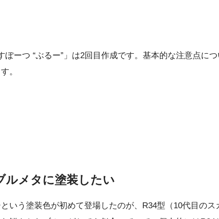
05 すぽーつ “ぶるー”」は2回目作成です。基本的な注意点に
ます。
ブルメタに塗装したい
という塗装色が初めて登場したのが、R34型（10代目のスカ